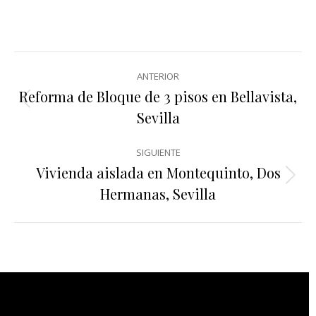
Navegación
ANTERIOR
entre
Reforma de Bloque de 3 pisos en Bellavista,
Proyecto
Sevilla
anterior
proyectos
SIGUIENTE
Vivienda aislada en Montequinto, Dos
Proyecto
Hermanas, Sevilla
siguiente