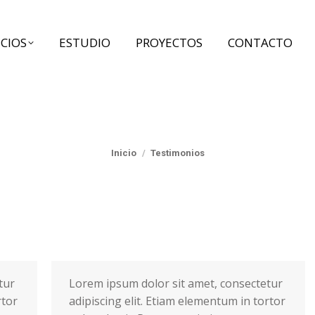
ERVICIOS
ESTUDIO
PROYECTOS
CONTACTO
ICIOS
ESTUDIO
PROYECTOS
CONTACTO
Estás aquí:
Inicio
Testimonios
tur
Lorem ipsum dolor sit amet, consectetur
rtor
adipiscing elit. Etiam elementum in tortor